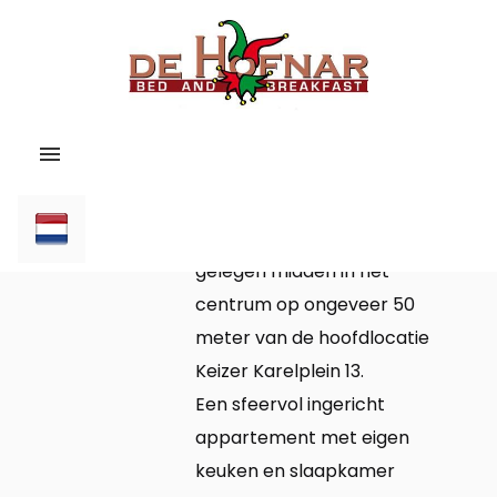
Home
Kamers
Reserveer nu
Het appartement is
gelegen midden in het
Appartementen
»
Ontbijt
centrum op ongeveer 50
meter van de hoofdlocatie
Keizer Karelplein 13.
Studio
Maastricht
Een sfeervol ingericht
appartement met eigen
Algarve
Contact
Capucijnenstraat
keuken en slaapkamer